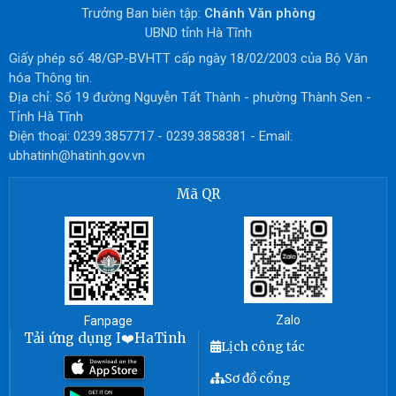
Trưởng Ban biên tập:
Chánh Văn phòng
UBND tỉnh Hà Tĩnh
Giấy phép số 48/GP-BVHTT cấp ngày 18/02/2003 của Bộ Văn
hóa Thông tin.
Địa chỉ: Số 19 đường Nguyễn Tất Thành - phường Thành Sen -
Tỉnh Hà Tĩnh
Điện thoại: 0239.3857717 - 0239.3858381 - Email:
ubhatinh@hatinh.gov.vn
Mã QR
Zalo
Fanpage
Tải ứng dụng I❤️HaTinh
Lịch công tác
Sơ đồ cổng