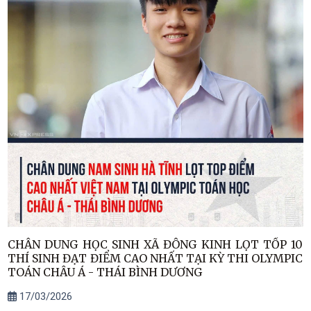
CHÂN DUNG HỌC SINH XÃ ĐÔNG KINH LỌT TỐP 10
THÍ SINH ĐẠT ĐIỂM CAO NHẤT TẠI KỲ THI OLYMPIC
TOÁN CHÂU Á - THÁI BÌNH DƯƠNG
17/03/2026