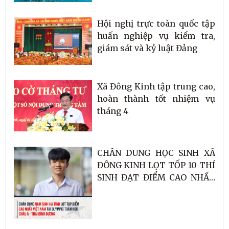
Hội nghị trực toàn quốc tập
huấn nghiệp vụ kiểm tra,
giám sát và kỷ luật Đảng
Xã Đông Kinh tập trung cao,
hoàn thành tốt nhiệm vụ
tháng 4
CHÂN DUNG HỌC SINH XÃ
ĐÔNG KINH LỌT TỐP 10 THÍ
SINH ĐẠT ĐIỂM CAO NHẤT
TẠI KỲ THI OLYMPIC TOÁN
CHÂU Á - THÁI BÌNH DƯƠNG