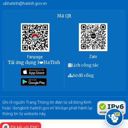
ubhatinh@hatinh.gov.vn
Mã QR
Zalo
Fanpage
Tải ứng dụng I❤️HaTinh
Lịch công tác
Sơ đồ cổng
Ghi rõ nguồn Trang Thông tin điện tử xã Đông Kinh
hoặc 'dongkinh.hatinh.gov.vn' khi bạn phát hành lại
thông tin từ website này.
Đã kết nối EMC