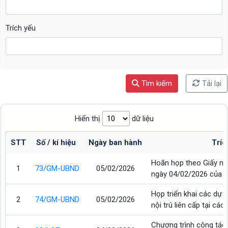
Trích yếu
Tìm kiếm
Tải lại
Hiển thị
dữ liệu
STT
Số / kí hiệu
Ngày ban hành
Tríc
Hoãn họp theo Giấy m
1
73/GM-UBND
05/02/2026
ngày 04/02/2026 của Ủ
Họp triển khai các dự
2
74/GM-UBND
05/02/2026
nội trú liên cấp tại các 
Chương trình công tác