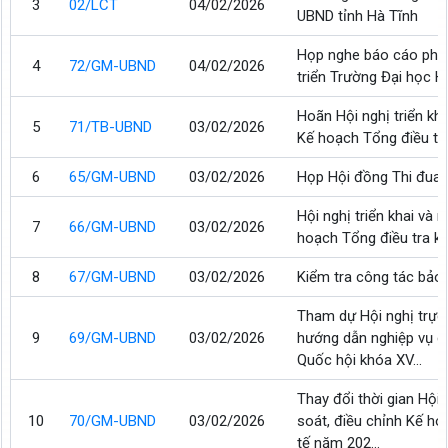
3
02/LCT
04/02/2026
UBND tỉnh Hà Tĩnh
Họp nghe báo cáo phươn
4
72/GM-UBND
04/02/2026
triển Trường Đại học H
Hoãn Hội nghị triển kha
5
71/TB-UBND
03/02/2026
Kế hoạch Tổng điều tr
6
65/GM-UBND
03/02/2026
Họp Hội đồng Thi đua 
Hội nghị triển khai và r
7
66/GM-UBND
03/02/2026
hoạch Tổng điều tra k
8
67/GM-UBND
03/02/2026
Kiểm tra công tác bảo
Tham dự Hội nghị trực
9
69/GM-UBND
03/02/2026
hướng dẫn nghiệp vụ c
Quốc hội khóa XV...
Thay đổi thời gian Hội n
10
70/GM-UBND
03/02/2026
soát, điều chỉnh Kế ho
tế năm 202...