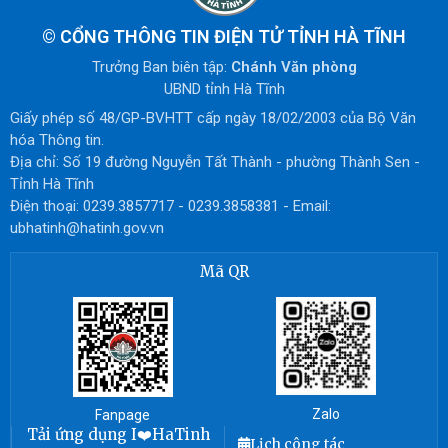
©
CỔNG THÔNG TIN ĐIỆN TỬ TỈNH HÀ TĨNH
Trưởng Ban biên tập:
Chánh Văn phòng
UBND tỉnh Hà Tĩnh
Giấy phép số 48/GP-BVHTT cấp ngày 18/02/2003 của Bộ Văn
hóa Thông tin.
Địa chỉ: Số 19 đường Nguyễn Tất Thành - phường Thành Sen -
Tỉnh Hà Tĩnh
Điện thoại: 0239.3857717 - 0239.3858381 - Email:
ubhatinh@hatinh.gov.vn
Mã QR
Zalo
Fanpage
Tải ứng dụng I❤️HaTinh
Lịch công tác