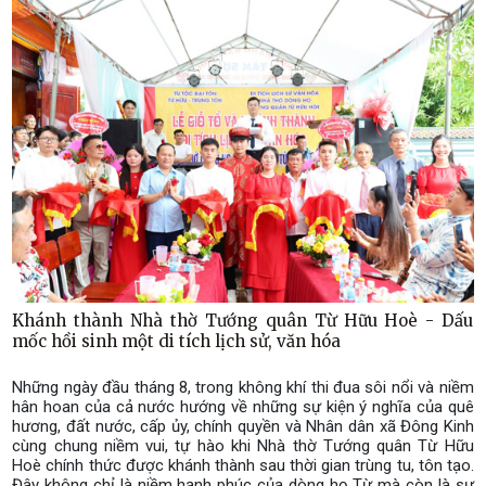
Khánh thành Nhà thờ Tướng quân Từ Hữu Hoè - Dấu
mốc hồi sinh một di tích lịch sử, văn hóa
Những ngày đầu tháng 8, trong không khí thi đua sôi nổi và niềm
hân hoan của cả nước hướng về những sự kiện ý nghĩa của quê
hương, đất nước, cấp ủy, chính quyền và Nhân dân xã Đông Kinh
cùng chung niềm vui, tự hào khi Nhà thờ Tướng quân Từ Hữu
Hoè chính thức được khánh thành sau thời gian trùng tu, tôn tạo.
Đây không chỉ là niềm hạnh phúc của dòng họ Từ mà còn là sự