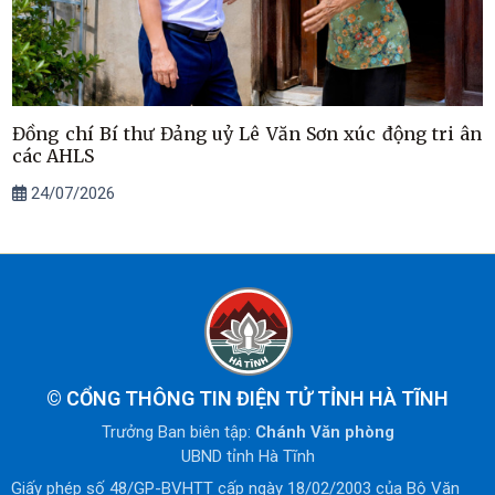
Đồng chí Bí thư Đảng uỷ Lê Văn Sơn xúc động tri ân
các AHLS
24/07/2026
©
CỔNG THÔNG TIN ĐIỆN TỬ TỈNH HÀ TĨNH
Trưởng Ban biên tập:
Chánh Văn phòng
UBND tỉnh Hà Tĩnh
Giấy phép số 48/GP-BVHTT cấp ngày 18/02/2003 của Bộ Văn